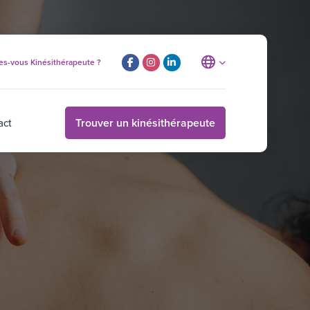
es-vous Kinésithérapeute ?
Trouver un kinésithérapeute
act