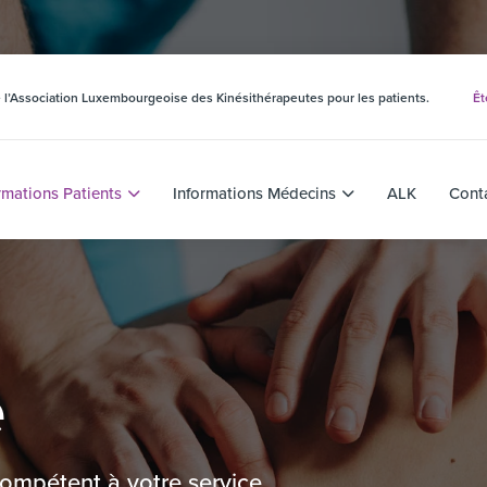
 de l’Association Luxembourgeoise des Kinésithérapeutes pour les patients.
Êt
rmations Patients
Informations Médecins
ALK
Cont
e
compétent à votre service