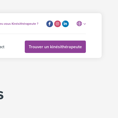
es-vous Kinésithérapeute ?
Trouver un kinésithérapeute
act
s