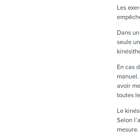
Les exer
empêche
Dans un 
seule un
kinésith
En cas d
manuel. 
avoir m
toutes l
Le kinés
Selon l’
mesure.