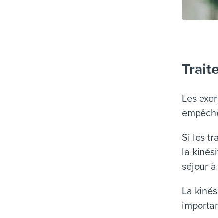
Trait
Les exer
empêche
Si les t
la kinés
séjour à 
La kinés
importan