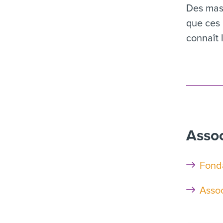
Des mass
que ces 
connaît 
Assoc
Fond
Assoc