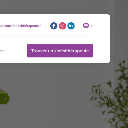
es-vous Kinésithérapeute ?
Trouver un kinésithérapeute
act